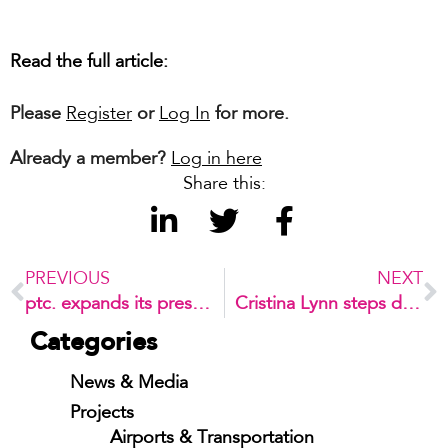
Read the full article:
Please
Register
or
Log In
for more.
Already a member?
Log in here
Share this:
PREVIOUS
NEXT
ptc. expands its presence in Latin America
Cristina Lynn steps down from Parking Australia’s Board
Categories
News & Media
Projects
Airports & Transportation